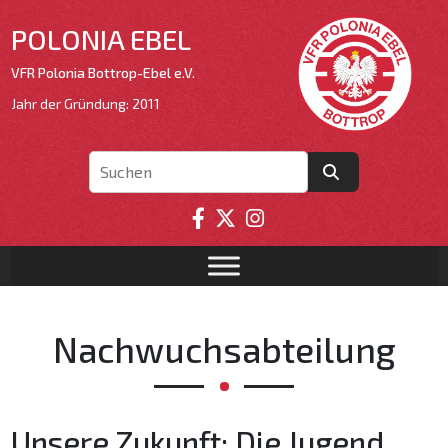
POLONIA EBEL
VFR Polonia Bottrop-Ebel e.V.
Jahr der Gründung: 2011
Nachwuchsabteilung
Unsere Zukunft: Die Jugend