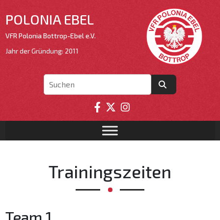
POLONIA EBEL
VFR Polonia Bottrop-Ebel e.V.
Jahr der Gründung: 2011
Trainingszeiten
Team 1